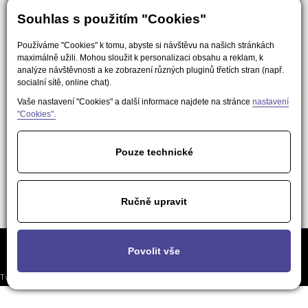
Souhlas s použitím "Cookies"
Používáme "Cookies" k tomu, abyste si návštěvu na našich stránkách
maximálně užili. Mohou sloužit k personalizaci obsahu a reklam, k
analýze návštěvnosti a ke zobrazení různých pluginů třetích stran (např.
socialní sítě, online chat).
Vaše nastavení "Cookies" a další informace najdete na stránce
nastavení
"Cookies".
Pouze technické
Ručně upravit
Často kladené
Podmínky použití obsahu pro AI a
Nastavení
Povolit vše
otázky
LLM nástroje
soukromí
Tvorba responzivních webů a eshopů
© 2026 - EasyWeb