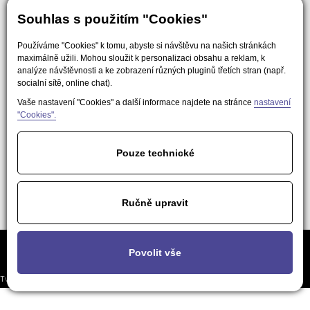
Souhlas s použitím "Cookies"
Používáme "Cookies" k tomu, abyste si návštěvu na našich stránkách
maximálně užili. Mohou sloužit k personalizaci obsahu a reklam, k
analýze návštěvnosti a ke zobrazení různých pluginů třetích stran (např.
socialní sítě, online chat).
Vaše nastavení "Cookies" a další informace najdete na stránce
nastavení
"Cookies".
Pouze technické
Ručně upravit
Často kladené
Podmínky použití obsahu pro AI a
Nastavení
Povolit vše
otázky
LLM nástroje
soukromí
Tvorba responzivních webů a eshopů
© 2026 - EasyWeb