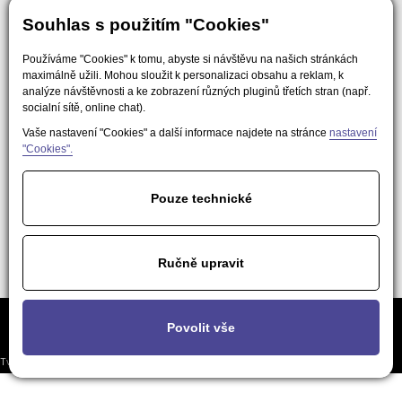
Souhlas s použitím "Cookies"
Používáme "Cookies" k tomu, abyste si návštěvu na našich stránkách
maximálně užili. Mohou sloužit k personalizaci obsahu a reklam, k
analýze návštěvnosti a ke zobrazení různých pluginů třetích stran (např.
socialní sítě, online chat).
Vaše nastavení "Cookies" a další informace najdete na stránce
nastavení
"Cookies".
Pouze technické
Ručně upravit
Často kladené
Podmínky použití obsahu pro AI a
Nastavení
Povolit vše
otázky
LLM nástroje
soukromí
Tvorba responzivních webů a eshopů
© 2026 - EasyWeb