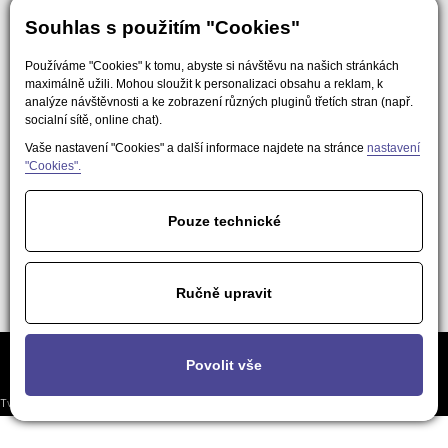
Souhlas s použitím "Cookies"
Používáme "Cookies" k tomu, abyste si návštěvu na našich stránkách
maximálně užili. Mohou sloužit k personalizaci obsahu a reklam, k
analýze návštěvnosti a ke zobrazení různých pluginů třetích stran (např.
socialní sítě, online chat).
Vaše nastavení "Cookies" a další informace najdete na stránce
nastavení
"Cookies".
Pouze technické
Ručně upravit
Často kladené
Podmínky použití obsahu pro AI a
Nastavení
Povolit vše
otázky
LLM nástroje
soukromí
Tvorba responzivních webů a eshopů
© 2026 - EasyWeb