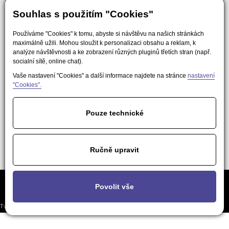
Souhlas s použitím "Cookies"
Používáme "Cookies" k tomu, abyste si návštěvu na našich stránkách
maximálně užili. Mohou sloužit k personalizaci obsahu a reklam, k
analýze návštěvnosti a ke zobrazení různých pluginů třetích stran (např.
socialní sítě, online chat).
Vaše nastavení "Cookies" a další informace najdete na stránce
nastavení
"Cookies".
Pouze technické
Ručně upravit
Často kladené
Podmínky použití obsahu pro AI a
Nastavení
Povolit vše
otázky
LLM nástroje
soukromí
Tvorba responzivních webů a eshopů
© 2026 - EasyWeb