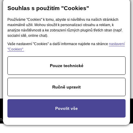
Souhlas s použitím "Cookies"
Používáme "Cookies" k tomu, abyste si návštěvu na našich stránkách
maximálně užili. Mohou sloužit k personalizaci obsahu a reklam, k
analýze návštěvnosti a ke zobrazení různých pluginů třetích stran (např.
socialní sítě, online chat).
Vaše nastavení "Cookies" a další informace najdete na stránce
nastavení
"Cookies".
Pouze technické
Ručně upravit
Často kladené
Podmínky použití obsahu pro AI a
Nastavení
Povolit vše
otázky
LLM nástroje
soukromí
Tvorba responzivních webů a eshopů
© 2026 - EasyWeb