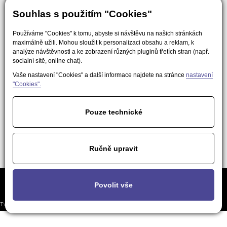
Souhlas s použitím "Cookies"
Používáme "Cookies" k tomu, abyste si návštěvu na našich stránkách
maximálně užili. Mohou sloužit k personalizaci obsahu a reklam, k
analýze návštěvnosti a ke zobrazení různých pluginů třetích stran (např.
socialní sítě, online chat).
Vaše nastavení "Cookies" a další informace najdete na stránce
nastavení
"Cookies".
Pouze technické
Ručně upravit
Často kladené
Podmínky použití obsahu pro AI a
Nastavení
Povolit vše
otázky
LLM nástroje
soukromí
Tvorba responzivních webů a eshopů
© 2026 - EasyWeb