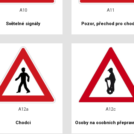
A10
A11
Světelné signály
Pozor, přechod pro cho
A12a
A12c
Chodci
Osoby na osobních přeprav