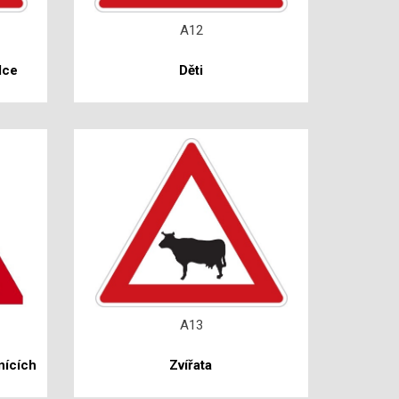
A12
dce
Děti
A13
nících
Zvířata