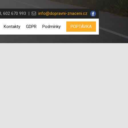
, 602 670 993 |
info@dopravni-znaceni.cz
Kontakty
GDPR
Podmínky
POPTÁVKA