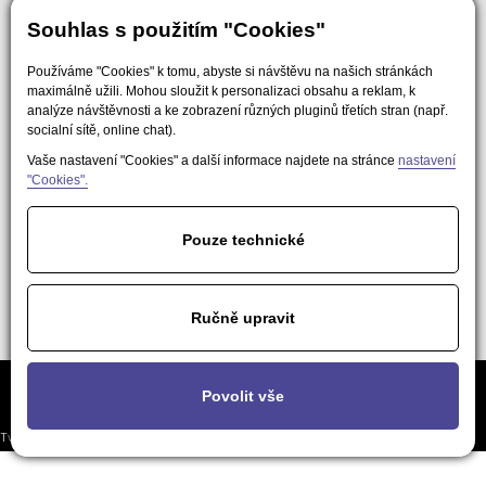
Souhlas s použitím "Cookies"
Používáme "Cookies" k tomu, abyste si návštěvu na našich stránkách
maximálně užili. Mohou sloužit k personalizaci obsahu a reklam, k
analýze návštěvnosti a ke zobrazení různých pluginů třetích stran (např.
socialní sítě, online chat).
Vaše nastavení "Cookies" a další informace najdete na stránce
nastavení
"Cookies".
Pouze technické
Ručně upravit
Často kladené
Podmínky použití obsahu pro AI a
Nastavení
Povolit vše
otázky
LLM nástroje
soukromí
Tvorba responzivních webů a eshopů
© 2026 - EasyWeb