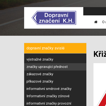
O 
dopravní značky svislé
Kři
výstražné značky
značky upravující přednost
zákazové značky
příkazové značky
informativní směrové značky
Informativní značky zónové
informativní značky provozní