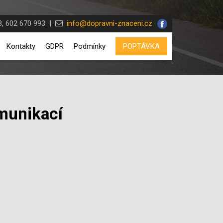
, 602 670 993 |
info@dopravni-znaceni.cz
Kontakty
GDPR
Podmínky
POPTÁVKA
omunikací