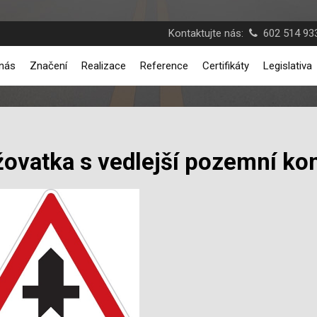
Kontaktujte nás:
602 514 933
nás
Značení
Realizace
Reference
Certifikáty
Legislativa
žovatka s vedlejší pozemní k