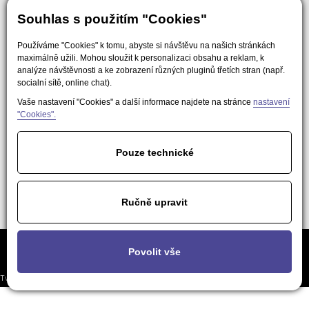
Souhlas s použitím "Cookies"
Používáme "Cookies" k tomu, abyste si návštěvu na našich stránkách
maximálně užili. Mohou sloužit k personalizaci obsahu a reklam, k
analýze návštěvnosti a ke zobrazení různých pluginů třetích stran (např.
socialní sítě, online chat).
Vaše nastavení "Cookies" a další informace najdete na stránce
nastavení
"Cookies".
Pouze technické
Ručně upravit
Často kladené
Podmínky použití obsahu pro AI a
Nastavení
Povolit vše
otázky
LLM nástroje
soukromí
Tvorba responzivních webů a eshopů
© 2026 - EasyWeb