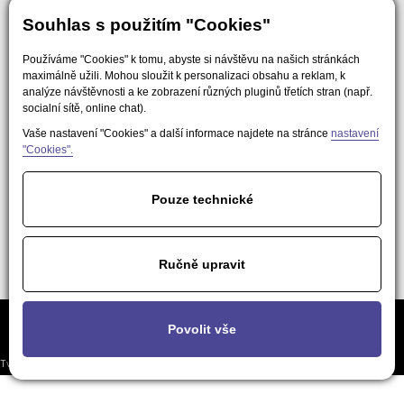
Souhlas s použitím "Cookies"
Používáme "Cookies" k tomu, abyste si návštěvu na našich stránkách
maximálně užili. Mohou sloužit k personalizaci obsahu a reklam, k
analýze návštěvnosti a ke zobrazení různých pluginů třetích stran (např.
socialní sítě, online chat).
Vaše nastavení "Cookies" a další informace najdete na stránce
nastavení
"Cookies".
Pouze technické
Ručně upravit
Často kladené
Podmínky použití obsahu pro AI a
Nastavení
Povolit vše
otázky
LLM nástroje
soukromí
Tvorba responzivních webů a eshopů
© 2026 - EasyWeb