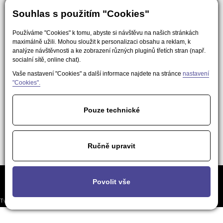
Souhlas s použitím "Cookies"
Používáme "Cookies" k tomu, abyste si návštěvu na našich stránkách
maximálně užili. Mohou sloužit k personalizaci obsahu a reklam, k
analýze návštěvnosti a ke zobrazení různých pluginů třetích stran (např.
socialní sítě, online chat).
Vaše nastavení "Cookies" a další informace najdete na stránce
nastavení
"Cookies".
Pouze technické
Ručně upravit
Často kladené
Podmínky použití obsahu pro AI a
Nastavení
Povolit vše
otázky
LLM nástroje
soukromí
Tvorba responzivních webů a eshopů
© 2026 - EasyWeb