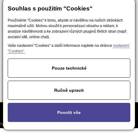
Souhlas s použitím "Cookies"
Používáme "Cookies" k tomu, abyste si návštěvu na našich stránkách
maximálně užili. Mohou sloužit k personalizaci obsahu a reklam, k
analýze návštěvnosti a ke zobrazení různých pluginů třetích stran (např.
socialní sítě, online chat).
Vaše nastavení "Cookies" a další informace najdete na stránce
nastavení
"Cookies".
Pouze technické
Ručně upravit
Často kladené
Podmínky použití obsahu pro AI a
Nastavení
Povolit vše
otázky
LLM nástroje
soukromí
Tvorba responzivních webů a eshopů
© 2026 - EasyWeb