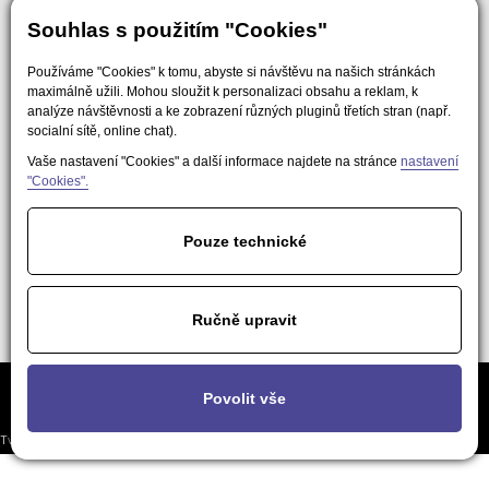
Souhlas s použitím "Cookies"
Používáme "Cookies" k tomu, abyste si návštěvu na našich stránkách
maximálně užili. Mohou sloužit k personalizaci obsahu a reklam, k
analýze návštěvnosti a ke zobrazení různých pluginů třetích stran (např.
socialní sítě, online chat).
Vaše nastavení "Cookies" a další informace najdete na stránce
nastavení
"Cookies".
Pouze technické
Ručně upravit
Často kladené
Podmínky použití obsahu pro AI a
Nastavení
Povolit vše
otázky
LLM nástroje
soukromí
Tvorba responzivních webů a eshopů
© 2026 - EasyWeb