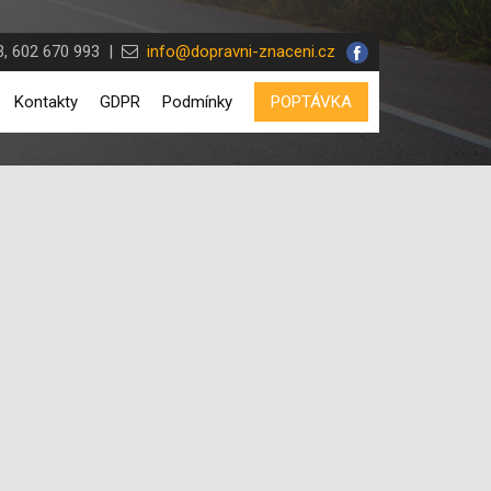
, 602 670 993 |
info@dopravni-znaceni.cz
Kontakty
GDPR
Podmínky
POPTÁVKA