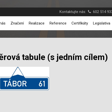
Kontaktujte nás:
602 514 933
nás
Značení
Realizace
Reference
Certifikáty
Legislativa
rová tabule (s jedním cílem)