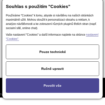
Souhlas s použitím "Cookies"
Používáme "Cookies" k tomu, abyste si návštěvu na našich stránkách
maximálně užili. Mohou sloužit k personalizaci obsahu a reklam, k
analýze návštěvnosti a ke zobrazení různých pluginů třetích stran (např.
socialní sítě, online chat).
Vaše nastavení "Cookies" a další informace najdete na stránce
nastavení
"Cookies".
Pouze technické
Ručně upravit
Často kladené
Podmínky použití obsahu pro AI a
Nastavení
Povolit vše
otázky
LLM nástroje
soukromí
Tvorba responzivních webů a eshopů
© 2026 - EasyWeb