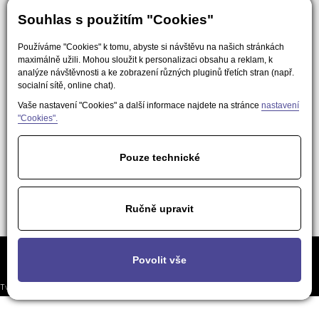
Souhlas s použitím "Cookies"
Používáme "Cookies" k tomu, abyste si návštěvu na našich stránkách
maximálně užili. Mohou sloužit k personalizaci obsahu a reklam, k
analýze návštěvnosti a ke zobrazení různých pluginů třetích stran (např.
socialní sítě, online chat).
Vaše nastavení "Cookies" a další informace najdete na stránce
nastavení
"Cookies".
Pouze technické
Ručně upravit
Často kladené
Podmínky použití obsahu pro AI a
Nastavení
Povolit vše
otázky
LLM nástroje
soukromí
Tvorba responzivních webů a eshopů
© 2026 - EasyWeb