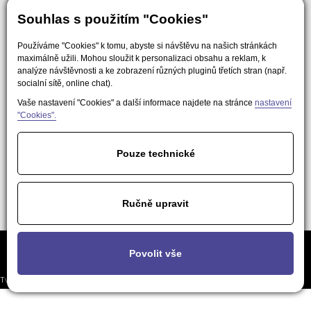
Souhlas s použitím "Cookies"
Používáme "Cookies" k tomu, abyste si návštěvu na našich stránkách
maximálně užili. Mohou sloužit k personalizaci obsahu a reklam, k
analýze návštěvnosti a ke zobrazení různých pluginů třetích stran (např.
socialní sítě, online chat).
Vaše nastavení "Cookies" a další informace najdete na stránce
nastavení
"Cookies".
Pouze technické
Ručně upravit
Často kladené
Podmínky použití obsahu pro AI a
Nastavení
Povolit vše
otázky
LLM nástroje
soukromí
Tvorba responzivních webů a eshopů
© 2026 - EasyWeb